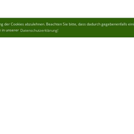
 der Cookies abzulehnen. Beachten Sie bitte, dass dadurch gegebenenfalls einige
e in unserer
Datenschutzerklärung!
© 2021 - 2026 FC Hellas Kagran
|
1220 Wien, Natorpgasse 2
|
ZVR: 40007642