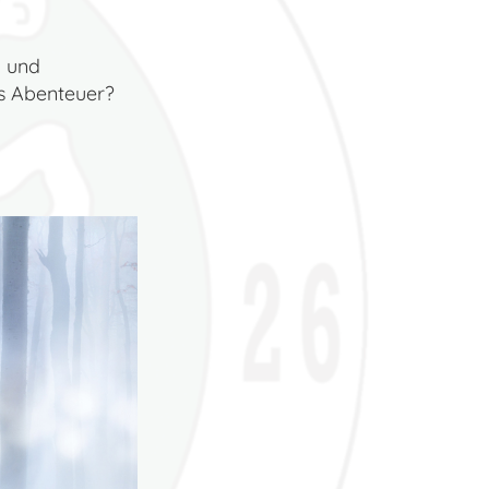
v und
es Abenteuer?