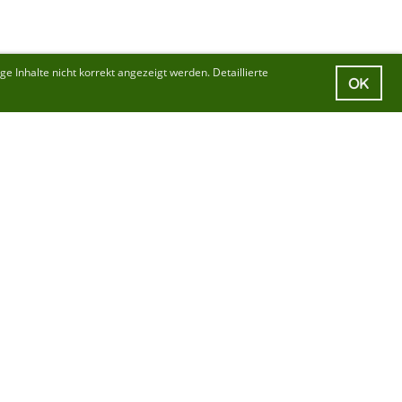
 Inhalte nicht korrekt angezeigt werden. Detaillierte
OK
1
|
Anmeldung Newsletter
|
Impressum
|
Login