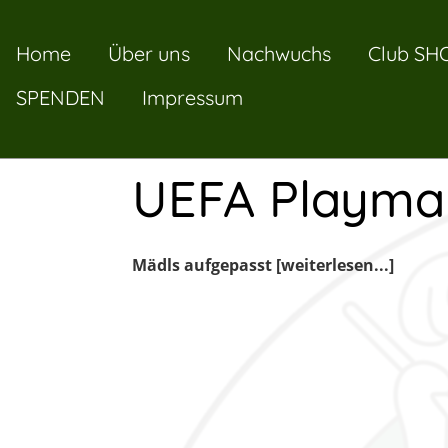
Home
Über uns
Nachwuchs
Club SH
Zurück
SPENDEN
Impressum
17.10.2025
, Brand Wolfgang
UEFA Playma
Mädls aufgepasst [weiterlesen...]